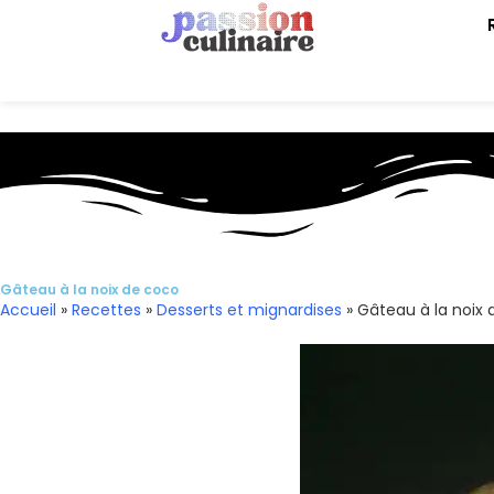
Gâteau à la noix de coco
Accueil
»
Recettes
»
Desserts et mignardises
»
Gâteau à la noix