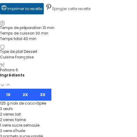
Imprimer la recette
Épingler cette recette
Temps de préparation
10
min
Temps de cuisson
30
min
Temps total
40
min
Type de plat
Dessert
Cuisine
Française
Portions
6
Ingrédients
1X
2X
3X
125
g
noix de coco râpée
3
œufs
2
verres
lait
2
verres
farine
1
verre
sucre semoule
2
verre
d'huile
3
sachets
sucre vanillé