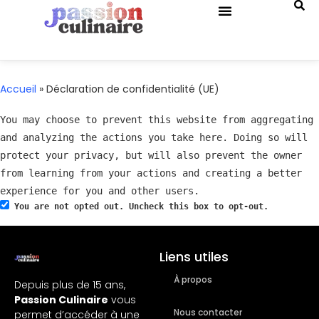
QUIZ DE CUISINE
Accueil
»
Déclaration de confidentialité (UE)
You may choose to prevent this website from aggregating
and analyzing the actions you take here. Doing so will
protect your privacy, but will also prevent the owner
from learning from your actions and creating a better
experience for you and other users.
You are not opted out. Uncheck this box to opt-out.
Liens utiles
À propos
Depuis plus de 15 ans,
Passion Culinaire
vous
Nous contacter
permet d’accéder à une