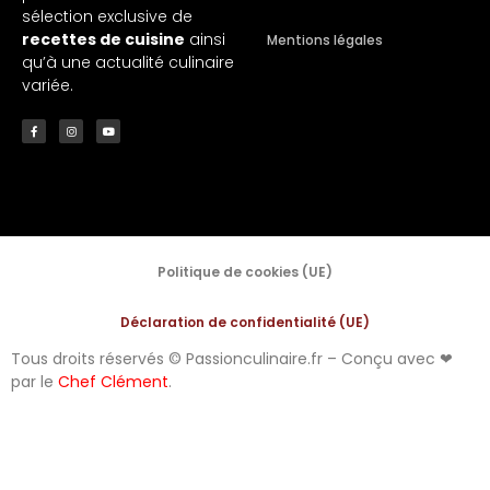
sélection exclusive de
recettes de cuisine
ainsi
Mentions légales
qu’à une actualité culinaire
variée.
Politique de cookies (UE)
Déclaration de confidentialité (UE)
Tous droits réservés © Passionculinaire.fr – Conçu avec ❤
par le
Chef Clément
.