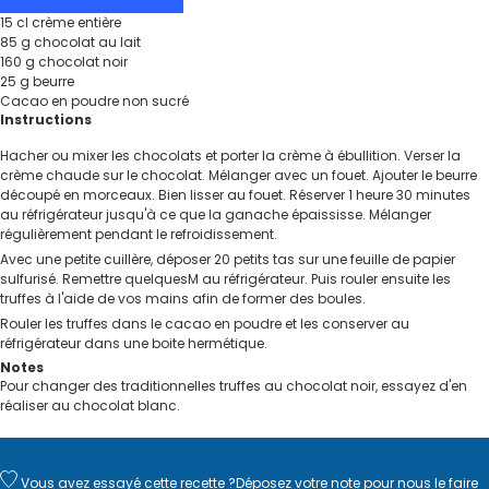
15
cl
crème entière
85
g
chocolat au lait
160
g
chocolat noir
25
g
beurre
Cacao en poudre non sucré
Instructions
Hacher ou mixer les chocolats et porter la crème à ébullition. Verser la
crème chaude sur le chocolat. Mélanger avec un fouet. Ajouter le beurre
découpé en morceaux. Bien lisser au fouet. Réserver 1 heure 30 minutes
au réfrigérateur jusqu'à ce que la ganache épaississe. Mélanger
régulièrement pendant le refroidissement.
Avec une petite cuillère, déposer 20 petits tas sur une feuille de papier
sulfurisé. Remettre quelquesM au réfrigérateur. Puis rouler ensuite les
truffes à l'aide de vos mains afin de former des boules.
Rouler les truffes dans le cacao en poudre et les conserver au
réfrigérateur dans une boite hermétique.
Notes
Pour changer des traditionnelles truffes au chocolat noir, essayez d'en
réaliser au chocolat blanc.
Vous avez essayé cette recette ?
Déposez votre note
pour nous le faire