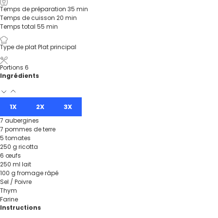
Temps de préparation
35
min
Temps de cuisson
20
min
Temps total
55
min
Type de plat
Plat principal
Portions
6
Ingrédients
1X
2X
3X
7
aubergines
7
pommes de terre
5
tomates
250
g
ricotta
6
œufs
250
ml
lait
100
g
fromage râpé
Sel / Poivre
Thym
Farine
Instructions