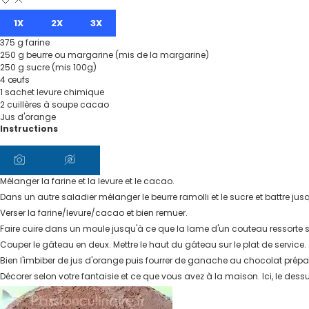
1X
2X
3X
375
g
farine
250
g
beurre ou margarine (mis de la margarine)
250
g
sucre (mis 100g)
4
œufs
1
sachet
levure chimique
2
cuillères à soupe
cacao
Jus d'orange
Instructions
Mélanger la farine et la levure et le cacao.
Dans un autre saladier mélanger le beurre ramolli et le sucre et battre j
Verser la farine/levure/cacao et bien remuer.
Faire cuire dans un moule jusqu'à ce que la lame d'un couteau ressorte sèc
Couper le gâteau en deux. Mettre le haut du gâteau sur le plat de service.
Bien l'imbiber de jus d'orange puis fourrer de ganache au chocolat préparé
Décorer selon votre fantaisie et ce que vous avez à la maison. Ici, le dess