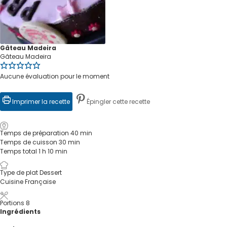
Gâteau Madeira
Gâteau Madeira
Aucune évaluation pour le moment
Imprimer la recette
Épingler cette recette
Temps de préparation
40
min
Temps de cuisson
30
min
Temps total
1
h
10
min
Type de plat
Dessert
Cuisine
Française
Portions
8
Ingrédients