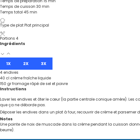
Temps de préparation
15
min
Temps de cuisson
30
min
Temps total
45
min
Type de plat
Plat principal
Portions
4
Ingrédients
1X
2X
3X
4
endives
40
cl
crème fraîche liquide
150
gr
fromage râpé de sel et poivre
Instructions
Laver les endives et ôter le cœur (la partie centrale conique amère). Les c
que ça ne déborde pas.
Déposer les endives dans un plat à four, recouvrir de crème et parsemer de
Notes
Une pointe de noix de muscade dans la crème pendant la cuisson donnera 
beurre).