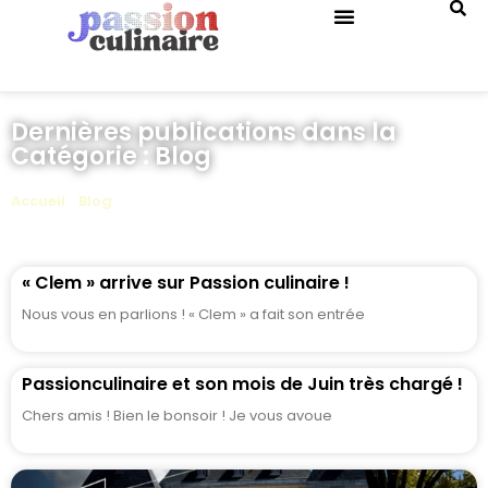
QUIZ DE CUISINE
Dernières publications dans la
Catégorie : Blog
Accueil
»
Blog
»
Page 47
« Clem » arrive sur Passion culinaire !
Nous vous en parlions ! « Clem » a fait son entrée
Passionculinaire et son mois de Juin très chargé !
Chers amis ! Bien le bonsoir ! Je vous avoue