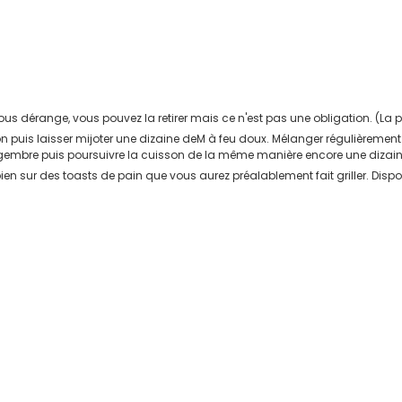
ous dérange, vous pouvez la retirer mais ce n'est pas une obligation. (La pr
oivron puis laisser mijoter une dizaine deM à feu doux. Mélanger régulièremen
ingembre puis poursuivre la cuisson de la même manière encore une dizai
n sur des toasts de pain que vous aurez préalablement fait griller. Dispos