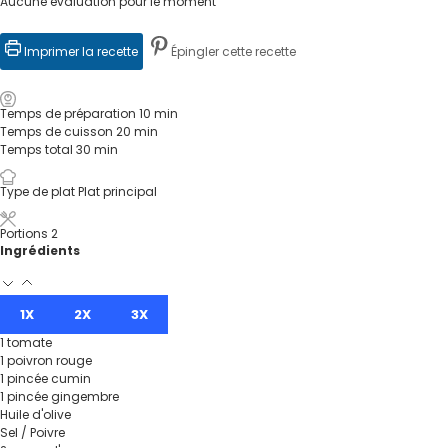
Aucune évaluation pour le moment
Imprimer la recette
Épingler cette recette
Temps de préparation
10
min
Temps de cuisson
20
min
Temps total
30
min
Type de plat
Plat principal
Portions
2
Ingrédients
1X
2X
3X
1
tomate
1
poivron rouge
1
pincée
cumin
1
pincée
gingembre
Huile d'olive
Sel / Poivre