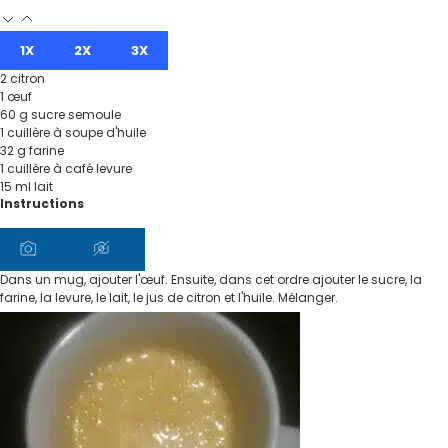
1X
2X
3X
2
citron
1
œuf
60
g
sucre semoule
1
cuillère à soupe
d'huile
32
g
farine
1
cuillère à café
levure
15
ml
lait
Instructions
Dans un mug, ajouter l'œuf. Ensuite, dans cet ordre ajouter le sucre, la
farine, la levure, le lait, le jus de citron et l'huile. Mélanger.