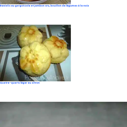
Raviolis au gorgonzola et jambon cru, bouillon de légumes à la noix
Quatre-quarts léger au citron