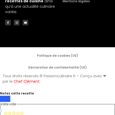
recettes de cuisine
ainsi
Mentions légales
qu’à une actualité culinaire
variée.
Politique de cookies (UE)
Déclaration de confidentialité (UE)
Tous droits réservés © Passionculinaire.fr – Conçu avec ❤
par le
Chef Clément
.
Notez cette recette
Votre vote: