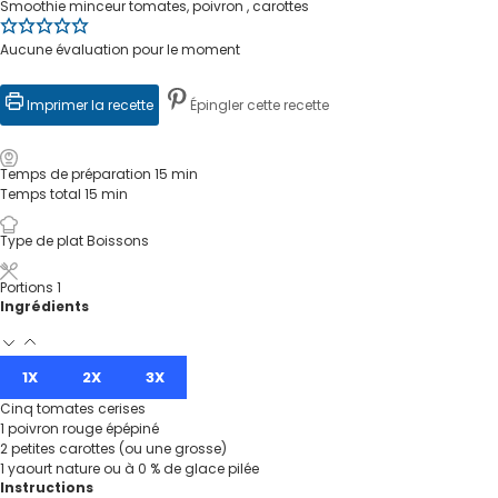
Smoothie minceur tomates, poivron , carottes
Aucune évaluation pour le moment
Imprimer la recette
Épingler cette recette
Temps de préparation
15
min
Temps total
15
min
Type de plat
Boissons
Portions
1
Ingrédients
1X
2X
3X
Cinq tomates cerises
1
poivron rouge épépiné
2
petites carottes (ou une grosse)
1
yaourt nature ou à 0 % de glace pilée
Instructions