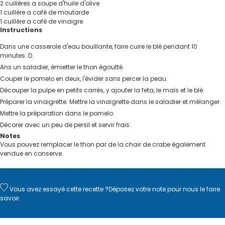
2
cuillères
a soupe d'huile d'olive
1
cuillère
a café de moutarde
1
cuillère
a café de vinaigre
Instructions
Dans une casserole d'eau bouillante, faire cuire le blé pendant 10
minutes. D.
Ans un saladier, émietter le thon égoutté.
Couper le pomelo en deux, l'évider sans percer la peau.
Découper la pulpe en petits carrés, y ajouter la feta, le maïs et le blé.
Préparer la vinaigrette. Mettre la vinaigrette dans le saladier et mélanger.
Mettre la préparation dans le pomelo.
Décorer avec un peu de persil et servir frais.
Notes
Vous pouvez remplacer le thon par de la chair de crabe également
vendue en conserve.
Vous avez essayé cette recette ?
Déposez votre note
pour nous le faire
savoir.