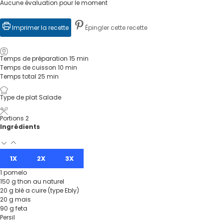
Aucune évaluation pour le moment
Imprimer la recette
Épingler cette recette
Temps de préparation
15
min
Temps de cuisson
10
min
Temps total
25
min
Type de plat
Salade
Portions
2
Ingrédients
1X
2X
3X
1
pomelo
150
g
thon au naturel
20
g
blé a cuire (type Ebly)
20
g
mais
90
g
feta
Persil