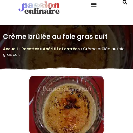
QUIZ DE CUISINE
Crème brûlée au foie gras cuit
Accueil
»
Recettes
»
Apéritif et entrées
»
Crème brûlée au foie
gras cuit