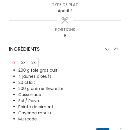
TYPE DE PLAT
Apéritif
PORTIONS
8
INGRÉDIENTS
1x
2x
3x
200
g
foie gras cuit
4
jaunes d'œufs
20
cl
lait
200
g
crème fleurette
Cassonade
Sel / Poivre
Pointe de piment
Cayenne moulu
Muscade